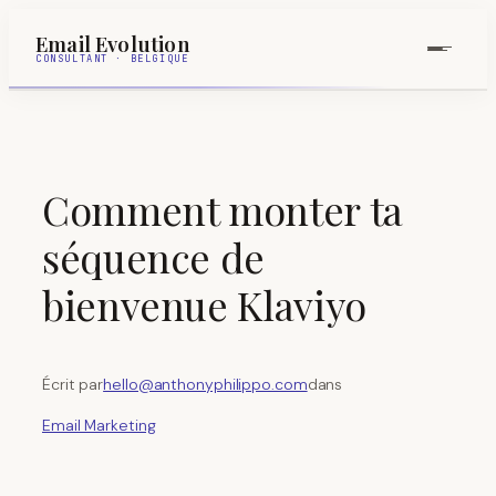
Aller
Email Evolution
au
CONSULTANT · BELGIQUE
contenu
Comment monter ta
séquence de
bienvenue Klaviyo
hello@anthonyphilippo.com
Écrit par
dans
Email Marketing